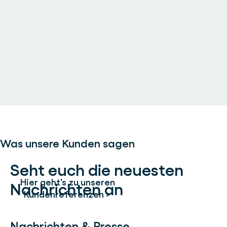
Was unsere Kunden sagen
Seht euch die neuesten
Hier geht's zu unseren
Nachrichten an
Kundenreferenzen >
Nachrichten & Presse