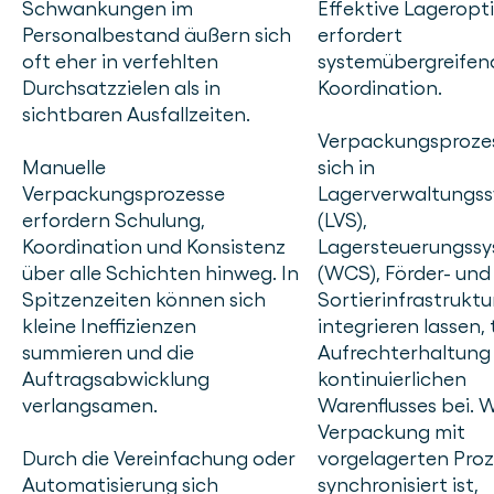
Schwankungen im
Effektive Lageropt
Personalbestand äußern sich
erfordert
oft eher in verfehlten
systemübergreifen
Durchsatzzielen als in
Koordination.
sichtbaren Ausfallzeiten.
Verpackungsprozes
Manuelle
sich in
Verpackungsprozesse
Lagerverwaltungs
erfordern Schulung,
(LVS),
Koordination und Konsistenz
Lagersteuerungss
über alle Schichten hinweg. In
(WCS), Förder- und
Spitzenzeiten können sich
Sortierinfrastruktu
kleine Ineffizienzen
integrieren lassen,
summieren und die
Aufrechterhaltung 
Auftragsabwicklung
kontinuierlichen
verlangsamen.
Warenflusses bei. 
Verpackung mit
Durch die Vereinfachung oder
vorgelagerten Pro
Automatisierung sich
synchronisiert ist,