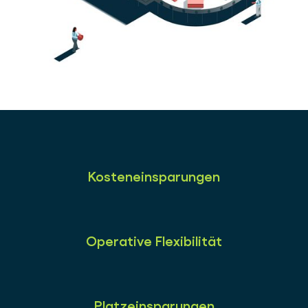
Kosteneinsparungen
Operative Flexibilität
Platzeinsparungen