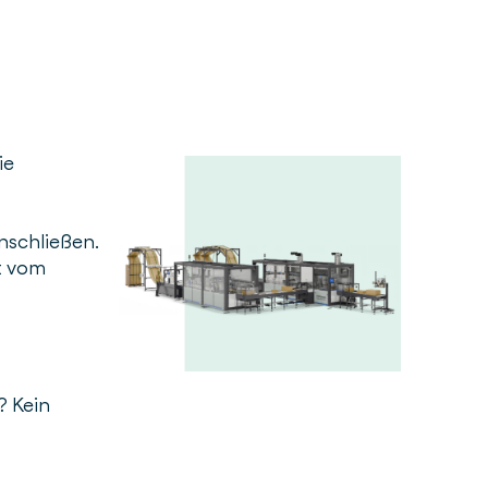
ie
nschließen.
t vom
? Kein