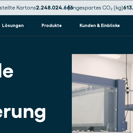
tellte Kartons
2.248.024.680
Eingespartes CO₂ (kg)
613
Lösungen
Produkte
Kunden & Einblicke
le
erung