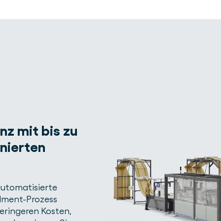
enz mit bis zu
onierten
 automatisierte
llment-Prozess
 geringeren Kosten,