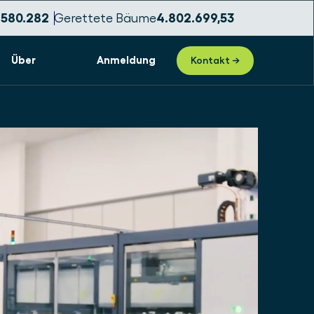
.580.286
Gerettete Bäume
4.802.699,57
Über
Anmeldung
Kontakt →