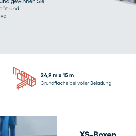
 und gewinnen Sie
ität und
ive
24,9 m x 15 m
Grundfläche bei voller Beladung
XS-Boxen