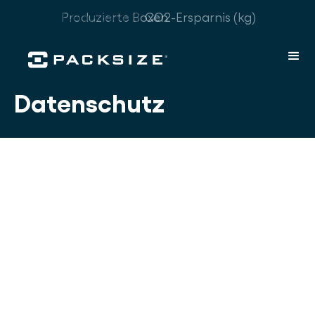
1.316.985.503
CO2-Ersparnis (kg)
Datenschutz
1. Einleitung
Mit den folgenden Informationen möchten wir
Ihnen als "betroffener Person" einen Überblick
über die Erhebung, Nutzung und Verarbeitung
Ihrer personenbezogenen Daten durch uns und
Ihre Rechte aus dem Datenschutzgesetzen
geben. Sofern Sie besondere Services unseres
Unternehmens über unsere Internetseite in
Anspruch nehmen möchten, ist eine