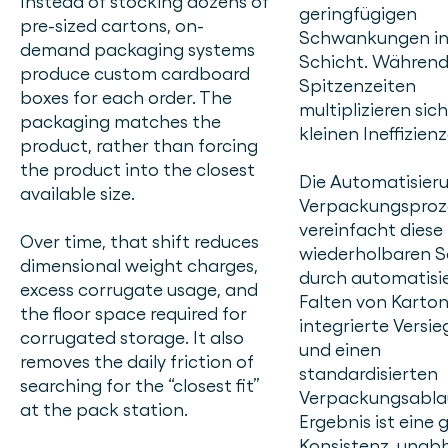
Instead of stocking dozens of
geringfügigen
pre-sized cartons, on-
Schwankungen in 
demand packaging systems
Schicht. Währen
produce custom cardboard
Spitzenzeiten
boxes for each order. The
multiplizieren sich
packaging matches the
kleinen Ineffizienz
product, rather than forcing
the product into the closest
Die Automatisier
available size.
Verpackungsproz
vereinfacht diese
Over time, that shift reduces
wiederholbaren S
dimensional weight charges,
durch automatisi
excess corrugate usage, and
Falten von Karton
the floor space required for
integrierte Versi
corrugated storage. It also
und einen
removes the daily friction of
standardisierten
searching for the “closest fit”
Verpackungsablau
at the pack station.
Ergebnis ist eine 
Konsistenz, unab