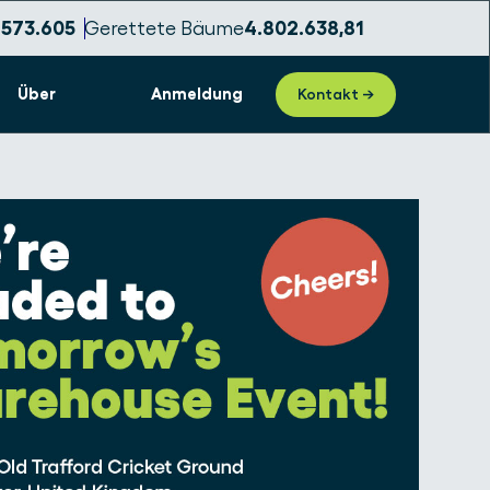
.573.606
Gerettete Bäume
4.802.638,82
Über
Anmeldung
Kontakt →