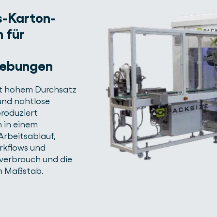
-Karton-
 für
gebungen
it hohem Durchsatz
 und nahtlose
produziert
 in einem
Arbeitsablauf,
orkflows und
lverbrauch und die
n Maßstab.