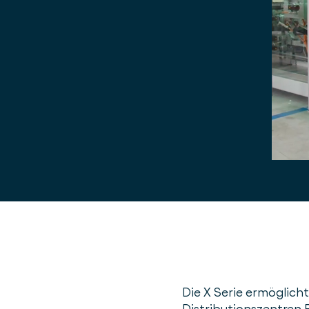
Die X Serie ermöglic
Distributionszentren