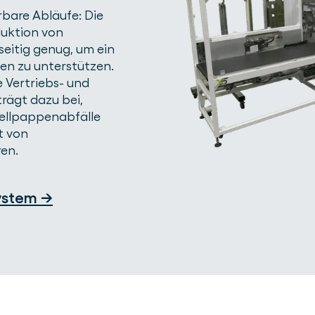
rbare Abläufe: Die
duktion von
seitig genug, um ein
en zu unterstützen.
e Vertriebs- und
rägt dazu bei,
Wellpappenabfälle
t von
ren.
ystem →