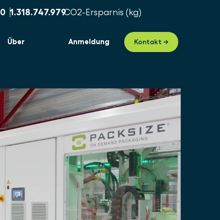
1
1.318.747.986
CO2-Ersparnis (kg)
Über
Anmeldung
Kontakt →