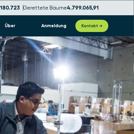
.180.726
Gerettete Bäume
4.799.065,94
Über
Anmeldung
Kontakt →