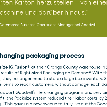
en Karton herzustellen – von einem 
aschine und darüber hinaus.
-Commerce Business Operations Manager
bei
Goodwill
-changing packaging process
size iQ Fusion®
at their Orange County warehouse in 
results of Right-sized Packaging on Demand®. With the
, they no longer need to store a large box inventory. S
e items to reach customers, without damage, each da
pport Goodwill’s life-changing programs and services
efit, the Packsize system reduced their labor costs by
. “This gave us a new avenue to truly live out the Good