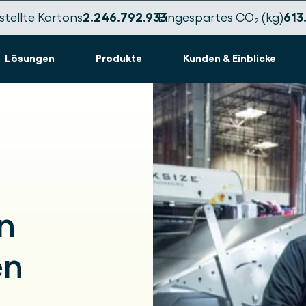
tellte Kartons
2.246.792.941
Eingespartes CO₂ (kg)
613
Lösungen
Produkte
Kunden & Einblicke
n
en