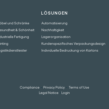
RANCHEN
LÖSUNGEN
öbel und Schränke
Automatisierung
esundheit & Schönheit
Nachhaltigkeit
dustrielle Fertigung
Lagerorganisation
inting
Kundenspezifisches Verpackungsdesign
gistikdienstleister
Individuelle Bedruckung von Kartons
-
-
Compliance
Privacy Policy
Terms of Use
-
Legal Notice
Login