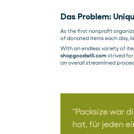
Das Problem:
Uniq
As the first nonprofit organi
of donated items each day, li
With an endless variety of it
shopgoodwill.com
strived fo
an overall streamlined proces
Packsize war di
hat, für jeden e