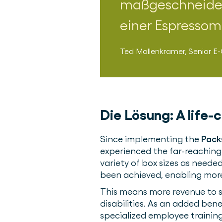
maßgeschneidert
einer Espressom
Ted Mollenkramer
,
Senior E
Die Lösung:
A life
Since implementing the
Pack
experienced the far-reaching 
variety of box sizes as needed
been achieved, enabling mor
This means more revenue to su
disabilities. As an added ben
specialized employee training