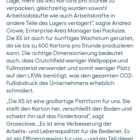
Lage, mehr als 450 Kartons pro Stunde zu
verpacken, gleichzeitig wurden sowohl
Arbeitsabläufte wie auch Arbeitskräfte in
andere Teile des Lagers verlagert“, sagte Andrea
Crowe, Enterprise Area Manager bei Packsize.
Die X5 ist auch für künftiges Wachstum gerüstet,
da sie bis zu 600 Kartons pro Stunde produzieren
kann. Die richtige Dimensionierung bedeutet
auch, dass Crutchfield weniger Wellpappe und
Füllmaterial verwendet und somit weniger Platz
auf den LKWs benötigt, was den gesamten CO2-
Fußabdruck des Unternehmens erheblich
schmälert.
„Die X5 ist eine großartige Plattform für uns. Sie
stellt den Karton her, verschließt den Boden und
schiebt ihn auf das Förderband“, sagt
Groseclose. „Es ist eine Verbesserung der
Arbeits- und Lebensqualität für die Bediener. Es
ist ein Effizienzgewinn für uns – und ein Teil dieser