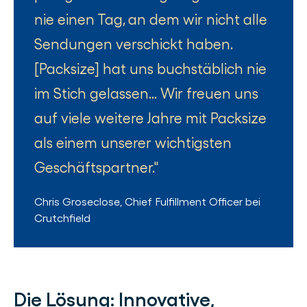
nie einen Tag, an dem wir nicht alle
Sendungen verschickt haben.
[Packsize] hat uns buchstäblich nie
im Stich gelassen... Wir freuen uns
auf viele weitere Jahre mit Packsize
als einem unserer wichtigsten
Geschäftspartner.
Chris Groseclose
,
Chief Fulfillment Officer
bei
Crutchfield
Die Lösung:
Innovative,